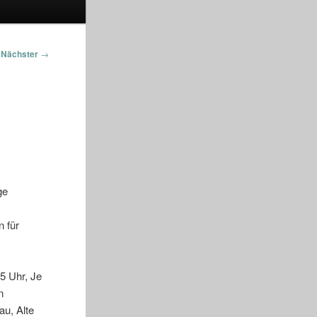
Nächster
→
ge
 für
5 Uhr, Je
n
u, Alte