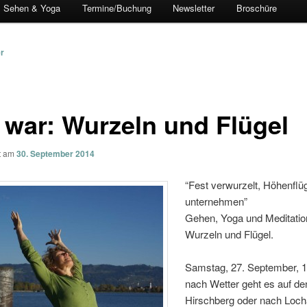
Sehen & Yoga
Termine/Buchung
Newsletter
Broschüre
vigation
er
 war: Wurzeln und Flügel
ht am
30. September 2014
“Fest verwurzelt, Höhenflü
unternehmen”
Gehen, Yoga und Meditation
Wurzeln und Flügel.
Samstag, 27. September, 1
nach Wetter geht es auf de
Hirschberg oder nach Locha