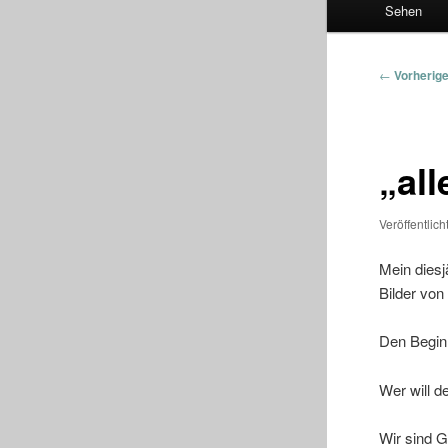
Sehen
Beitragsna
←
Vorherig
„all
Veröffentlic
Mein diesj
Bilder vo
Den Begin
Wer will d
Wir sind 