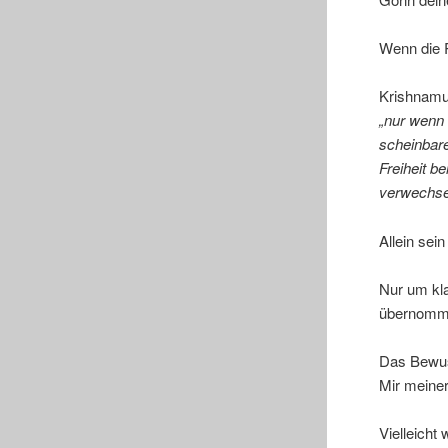
Wenn die 
Krishnamur
„nur wenn 
scheinbare
Freiheit b
verwechsel
Allein sei
Nur um kla
übernommen
Das Bewus
Mir meiner
Vielleicht