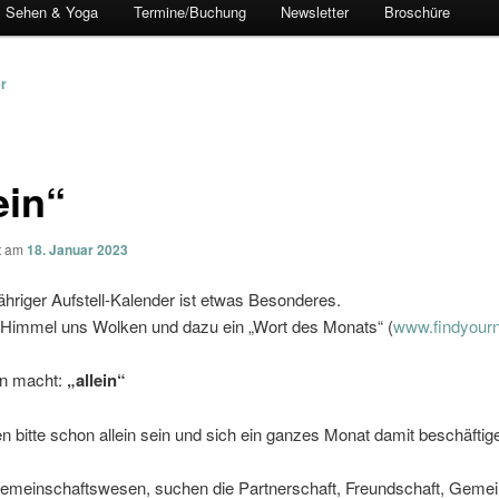
Sehen & Yoga
Termine/Buchung
Newsletter
Broschüre
vigation
er
ein“
ht am
18. Januar 2023
ähriger Aufstell-Kalender ist etwas Besonderes.
n Himmel uns Wolken und dazu ein „Wort des Monats“ (
www.findyour
n macht:
„allein“
en bitte schon allein sein und sich ein ganzes Monat damit beschäftig
Gemeinschaftswesen, suchen die Partnerschaft, Freundschaft, Gemei