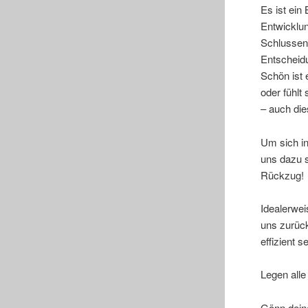
Es ist ein
Entwicklun
Schlussend
Entscheid
Schön ist 
oder fühl
– auch die
Um sich in
uns dazu s
Rückzug!
Idealerwei
uns zurüc
effizient s
Legen alle
Gönn deine