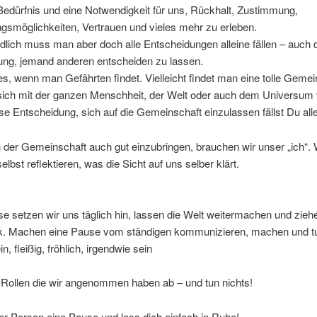
 Bedürfnis und eine Notwendigkeit für uns, Rückhalt, Zustimmung,
gsmöglichkeiten, Vertrauen und vieles mehr zu erleben.
lich muss man aber doch alle Entscheidungen alleine fällen – auch 
ung, jemand anderen entscheiden zu lassen.
es, wenn man Gefährten findet. Vielleicht findet man eine tolle Gemei
t sich mit der ganzen Menschheit, der Welt oder auch dem Universum
se Entscheidung, sich auf die Gemeinschaft einzulassen fällst Du alle
 der Gemeinschaft auch gut einzubringen, brauchen wir unser „ich“. W
elbst reflektieren, was die Sicht auf uns selber klärt.
se setzen wir uns täglich hin, lassen die Welt weitermachen und zieh
k. Machen eine Pause vom ständigen kommunizieren, machen und t
ein, fleißig, fröhlich, irgendwie sein
 Rollen die wir angenommen haben ab – und tun nichts!
r Person eine Pause und lass dich einfach in Ruhe!