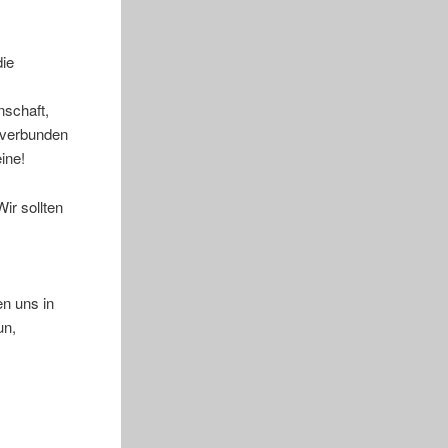
die
nschaft,
 verbunden
ine!
ir sollten
en uns in
un,