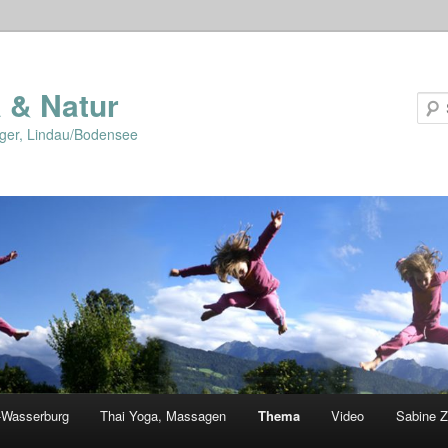
 & Natur
lger, Lindau/Bodensee
-Wasserburg
Thai Yoga, Massagen
Thema
Video
Sabine Z