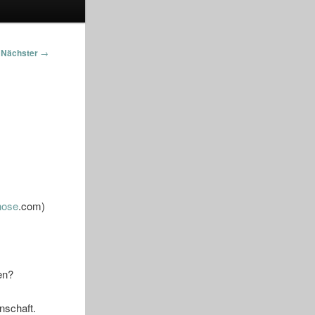
Nächster
→
nose
.com)
en?
nschaft.