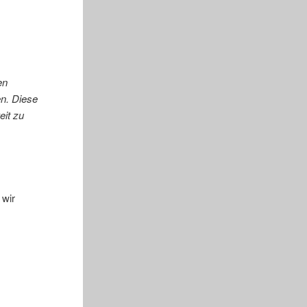
en
en. Diese
eit zu
 wir