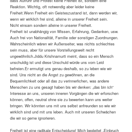
dass Aufruhr und Protest keine Freiheit ist, sondern eine
Reaktion. Wichtig, oft notwendig aber leider keine
Freiheit.Wenn Freiheit ein Geisteszustand ist, dann werden wir,
wenn wir wirklich frei sind, alleine in unserer Freiheit sein.
Nicht einsam sondern alleine in unserer Freiheit.
Freiheit ist unabhängig von Wissen, Erfahrung, Gedanken, usw.
Auch frei von Nationalität, Familie oder sonstigen Zuordnungen.
Wahrscheinlich wären wir Außenseiter, was nichts schlechtes
sein muss, aber für unsere Vorstellungswelt recht
ungewöhnlich.Jiddu Krishnamurti meint, dass so ein Mensch
unschuldig ist und diese Unschuld würde uns vom Leid
befreien.Er ermutigt uns genau deshalb, so zu leben wie wir
sind. Uns nicht an die Angst zu gewöhnen, an die
Bequemlichkeit oder all das zu verinnerlichen, was andere
Menschen zu uns gesagt haben bis wir denken: „das bin ich“
Interesse an uns, unseren inneren Vorgängen die wir erforschen
können, offen, neutral ohne sie zu bewerten kann uns weiter
bringen. Wir könnten uns mit uns selbst anfreunden so wie wir
wirklich sind und mit uns leben. Auch mit unseren Schwächen
die wir so gerne ignorieren.
Freiheit ist eine radikale Entscheidung! Mich begleitet „Einbruch