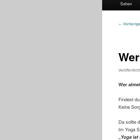
Sehen
Beitragsna
←
Vorherig
Wer
Veröffentlic
Wer atmet
Findest du
Keine Sorg
Da sollte 
Im Yoga Su
„Yoga ist