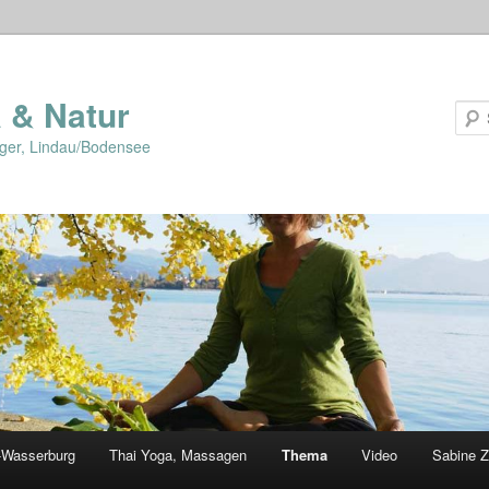
 & Natur
lger, Lindau/Bodensee
-Wasserburg
Thai Yoga, Massagen
Thema
Video
Sabine Z