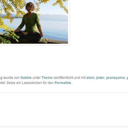
rag wurde von
Sabine
unter
Thema
veröffentlicht und mit
atem
,
jeder
,
pranayama
,
tet. Setze ein Lesezeichen für den
Permalink
.
m