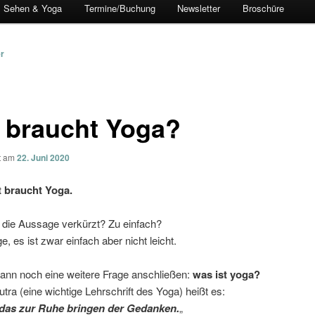
Sehen & Yoga
Termine/Buchung
Newsletter
Broschüre
vigation
er
 braucht Yoga?
ht am
22. Juni 2020
 braucht Yoga.
 die Aussage verkürzt? Zu einfach?
e, es ist zwar einfach aber nicht leicht.
dann noch eine weitere Frage anschließen:
was ist yoga?
tra (eine wichtige Lehrschrift des Yoga) heißt es:
 das zur Ruhe bringen der Gedanken.
„