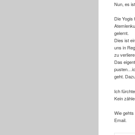
Nun, es is
Die Yogis 
Atemlenku
gelernt.
Dies ist e
uns in Re
zu verliere
Das eigent
pusten…ich
geht. Daz
Ich fürcht
Kein zähle
Wie gehts 
Email.