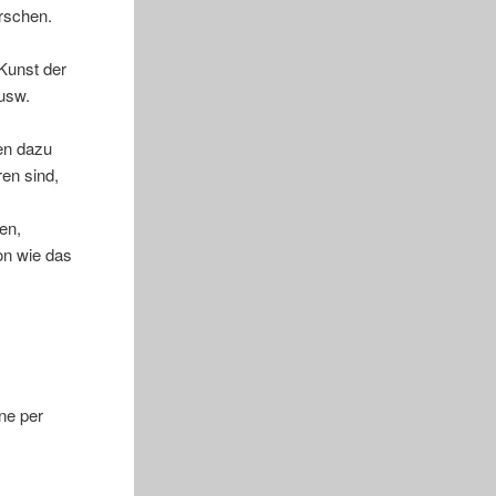
rschen.
Kunst der
usw.
gen dazu
en sind,
en,
on wie das
ne per