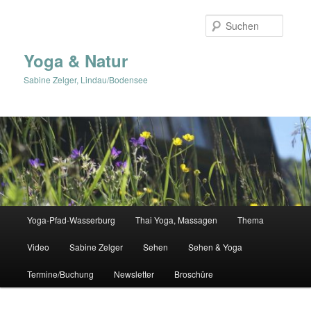
Zum
primären
Suche
Inhalt
springen
Yoga & Natur
Sabine Zelger, Lindau/Bodensee
Hauptmenü
Yoga-Pfad-Wasserburg
Thai Yoga, Massagen
Thema
Video
Sabine Zelger
Sehen
Sehen & Yoga
Termine/Buchung
Newsletter
Broschüre