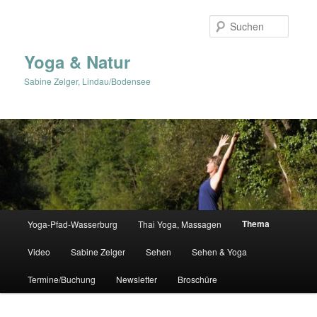
Zum
primären
Suche
Inhalt
springen
Yoga & Natur
Sabine Zelger, Lindau/Bodensee
Hauptmenü
Thema
Yoga-Pfad-Wasserburg
Thai Yoga, Massagen
Video
Sabine Zelger
Sehen
Sehen & Yoga
Termine/Buchung
Newsletter
Broschüre