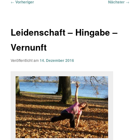
Beitragsnavigation
←
Vorheriger
Nächster
→
Leidenschaft – Hingabe –
Vernunft
Veröffentlicht am
14. Dezember 2016