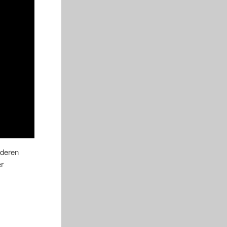
 deren
er