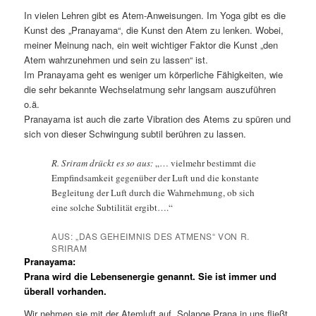
In vielen Lehren gibt es Atem-Anweisungen. Im Yoga gibt es die
Kunst des „Pranayama“, die Kunst den Atem zu lenken. Wobei,
meiner Meinung nach, ein weit wichtiger Faktor die Kunst „den
Atem wahrzunehmen und sein zu lassen“ ist.
Im Pranayama geht es weniger um körperliche Fähigkeiten, wie
die sehr bekannte Wechselatmung sehr langsam auszuführen
o.ä.
Pranayama ist auch die zarte Vibration des Atems zu spüren und
sich von dieser Schwingung subtil berühren zu lassen.
R. Sriram drückt es so aus:
„… vielmehr bestimmt die
Empfindsamkeit gegenüber der Luft und die konstante
Begleitung der Luft durch die Wahrnehmung, ob sich
eine solche Subtilität ergibt….“
AUS: „DAS GEHEIMNIS DES ATMENS“ VON R.
SRIRAM
Pranayama:
Prana wird die Lebensenergie genannt. Sie ist immer und
überall vorhanden.
Wir nehmen sie mit der Atemluft auf. Solange Prana in uns fließt,