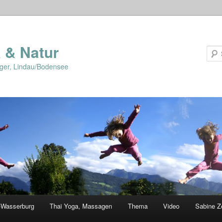
 & Natur
lger, Lindau/Bodensee
-Wasserburg
Thai Yoga, Massagen
Thema
Video
Sabine Z