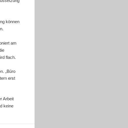
raussetzung
mung können
n.
ioniert am
die
rd flach.
en. „Büro
ern erst
r Arbeit
d keine