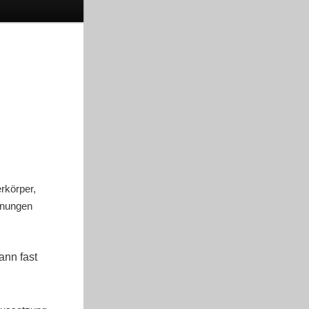
rkörper,
nnungen
ann fast