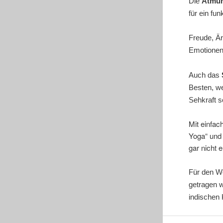
Die
Atmu
für ein fu
Freude, Är
Emotione
Auch das
Besten, we
Sehkraft s
Mit einfac
Yoga“ und
gar nicht 
Für den Wo
getragen w
indischen