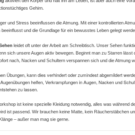
ng
aktiviert den Körper und hält ihn am Leben, ist aber auch eine Vo
nktionstüchtiges Gehirn.
ger und Stress beeinflussen die Atmung. Mit einer kontrollierten At
n
beeinflusst und die Grundlage für ein bewusstes Leben gelegt werde
Sehen
leidet oft unter der Arbeit am Schreibtisch. Unser Sehen funkt
nn sich unsere Augen aktiv bewegen. Beginnt man zu Starren lässt 
ofort nach, Nacken und Schultern verspannen sich und die Atmung wi
hen Übungen, kann dies verhindert oder zumindest abgemildert werd
 Augenübungen helfen, Verkrampfungen in Augen, Nacken und Schult
entstehen zu lassen.
rkshop ist keine spezielle Kleidung notwendig, alles was während de
ird ist passend. Wir brauchen keine Matte, kein Räucherstäbchen un
 Klänge – außer man mag sie gerne.